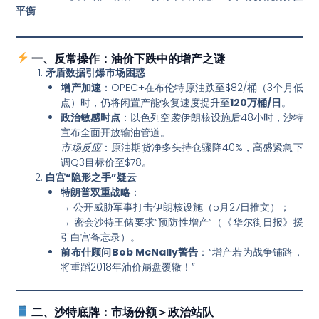
平衡
一、反常操作：油价下跌中的增产之谜
矛盾数据引爆市场困惑
增产加速
：OPEC+在布伦特原油跌至$82/桶（3个月低
点）时，仍将闲置产能恢复速度提升至
120万桶/日
。
政治敏感时点
：以色列空袭伊朗核设施后48小时，沙特
宣布全面开放输油管道。
市场反应
：原油期货净多头持仓骤降40%，高盛紧急下
调Q3目标价至$78。
白宫“隐形之手”疑云
特朗普双重战略
：
→ 公开威胁军事打击伊朗核设施（5月27日推文）；
→ 密会沙特王储要求“预防性增产”（《华尔街日报》援
引白宫备忘录）。
前布什顾问Bob McNally警告
：“增产若为战争铺路，
将重蹈2018年油价崩盘覆辙！”
二、沙特底牌：市场份额＞政治站队