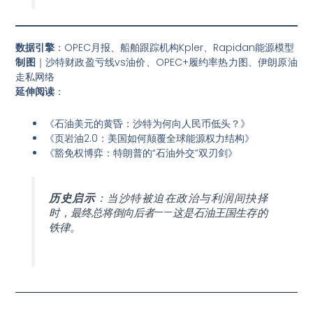
数据引擎
：OPEC月报、船舶跟踪机构Kpler、Rapidan能源模型
制图
｜沙特财政盈亏线vs油价、OPEC+履约率热力图、伊朗原油
走私网络
延伸阅读
：
《石油美元的黄昏：沙特为何向人民币低头？》
《页岩油2.0：美国如何颠覆全球能源权力结构》
《豁免权博弈：特朗普的“石油外交”双刃剑》
历史启示
：当沙特被迫在政治与利润间抉择
时，最终总将倒向后者——这是石油王国生存的
铁律。