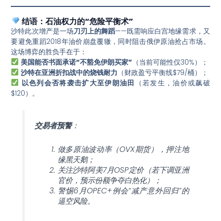
结语：石油权力的“危险平衡术”
沙特此次增产是一场
刀刃上的舞蹈
——既需响应白宫地缘需求，又
要避免重蹈2018年油价崩盘覆辙，同时阻击俄伊原油抢占市场。
这场博弈的胜负手在于：
美国能否书面承诺“不豁免伊朗买家”
（当前可能性仅30%）；
沙特在亚洲折扣战中的烧钱耐力
（财政盈亏平衡线$79/桶）；
以色列会否将袭击扩大至伊朗油田
（若发生，油价或飙破
$120）。
交易者预警
：
做多原油波动率（OVX期货），押注地
缘黑天鹅；
关注沙特阿美7月OSP定价（若下调亚洲
官价，预示份额争夺白热化）；
警惕6月OPEC+例会“减产意外回归”的
逼空风险。