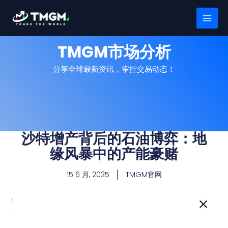
跳
MAI
至
MEN
内
容
TMGM市场分析
分享全球最新资讯，掌控交易动态！
沙特增产背后的石油博弈：地
缘风暴中的产能豪赌
15 6 月, 2025
TMGM官网