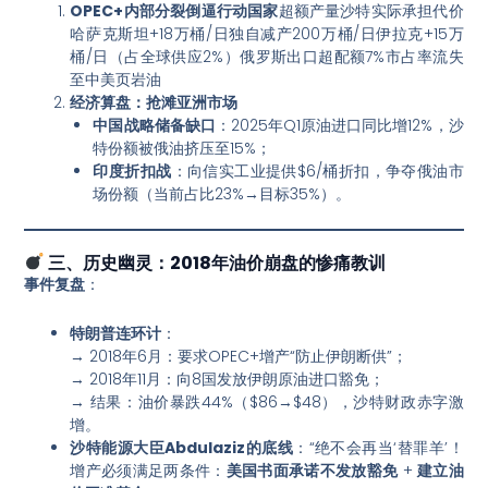
OPEC+内部分裂倒逼行动
国家
超额产量沙特实际承担代价
哈萨克斯坦+18万桶/日独自减产200万桶/日伊拉克+15万
桶/日（占全球供应2%）俄罗斯出口超配额7%市占率流失
至中美页岩油
经济算盘：抢滩亚洲市场
中国战略储备缺口
：2025年Q1原油进口同比增12%，沙
特份额被俄油挤压至15%；
印度折扣战
：向信实工业提供$6/桶折扣，争夺俄油市
场份额（当前占比23%→目标35%）。
三、历史幽灵：2018年油价崩盘的惨痛教训
事件复盘
：
特朗普连环计
：
→ 2018年6月：要求OPEC+增产“防止伊朗断供”；
→ 2018年11月：向8国发放伊朗原油进口豁免；
→ 结果：油价暴跌44%（$86→$48），沙特财政赤字激
增。
沙特能源大臣Abdulaziz的底线
：“绝不会再当‘替罪羊’！
增产必须满足两条件：
美国书面承诺不发放豁免
+
建立油