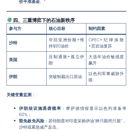
价平准基金
。”
四、三重博弈下的石油新秩序
参与方
核心目标
制约因素
夺回亚洲份额+维
OPEC+纪律涣散
沙特
持$80油价
+页岩油复苏
压制通胀+孤立伊
大选年油价敏感度
美国
朗
飙升
以色列军事威胁升
伊朗
突破制裁出口原油
级
关键变量监测
：
伊朗核设施遇袭概率
：摩萨德情报显示以色列准备率
60%；
豁免赦免风险
：若特朗普对印度采购伊油“睁只眼闭只眼”，
沙特或紧急减产反击。