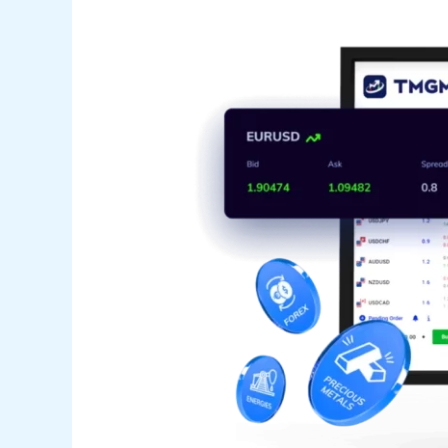
卢
比
汇
率
承
压
探
底：
央
行
干
预
能
否
守
住
90
关