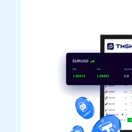
洞
悉
市
场
脉
搏，
为
何
TMGM
高
级
账
户
是
交
易
者