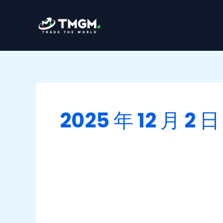
跳
至
内
容
2025 年 12 月 2 日
印
度