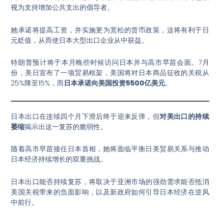
视为支持增加公共支出的倡导者
。
她承诺将提高工资，并实施更为宽松的货币政策，这将有利于日
元贬值，从而使日本大型出口企业从中获益
。
特朗普预计将于本月晚些时候访问日本并与高市早苗会面
。7月
份，美日宣布了一项贸易框架，美国将对日本商品征收的关税从
25%降至15%，而
日本承诺向美国投资5500亿美元
。
日本出口在连续四个月下滑后终于迎来反弹，但
对美出口的持续
萎缩
揭示出这一复苏的脆弱性。
随着高市早苗接任日本首相，她将面临平衡日美贸易关系与推动
日本经济持续增长的双重挑战。
日本出口能否持续复苏，将取决于亚洲市场的强劲需求能否抵消
美国关税带来的负面影响，以及新政府如何引导日本经济在逆风
中前行。