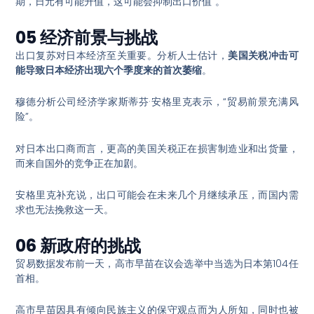
期，日元有可能升值，这可能会抑制出口价值”
。
05 经济前景与挑战
出口复苏对日本经济至关重要。分析人士估计，
美国关税冲击可
能导致日本经济出现六个季度来的首次萎缩
。
穆德分析公司经济学家斯蒂芬·安格里克表示，“贸易前景充满风
险”
。
对日本出口商而言，更高的美国关税正在损害制造业和出货量，
而来自国外的竞争正在加剧
。
安格里克补充说，出口可能会在未来几个月继续承压，而国内需
求也无法挽救这一天
。
06 新政府的挑战
贸易数据发布前一天，高市早苗在议会选举中当选为日本第104任
首相
。
高市早苗因具有倾向民族主义的保守观点而为人所知，同时也被