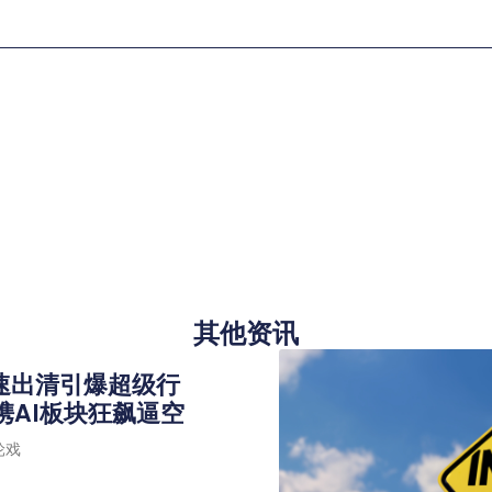
其他资讯
速出清引爆超级行
携AI板块狂飙逼空
轮戏