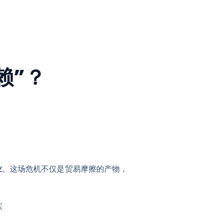
赖”？
。
业
。这场危机不仅是贸易摩擦的产物，
实