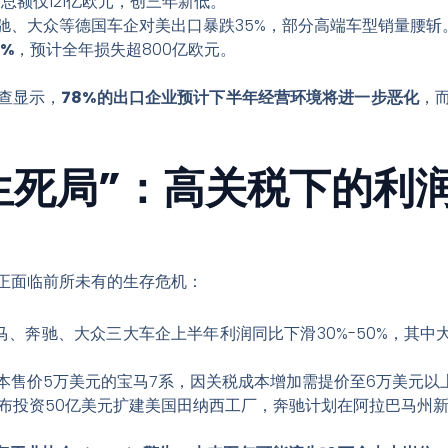
总额仅121亿欧元，创三年新低。
驰、大众等德国车企对美出口暴跌35%，部分高端车型销量腰斩
%
，预计全年损失超800亿欧元。
查显示，
78%的出口企业预计下半年经营环境将进一步恶化
，
生死局”：高关税下的利
正面临前所未有的生存危机：
马、奔驰、大众三大车企上半年利润同比下滑30%-50%，其中
本售价5万美元的宝马7系，因关税成本增加需提价至6万美元以上
布投资50亿美元扩建美国田纳西工厂，奔驰计划在阿拉巴马州