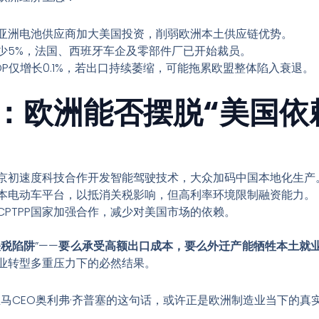
亚洲电池供应商加大美国投资，削弱欧洲本土供应链优势。
少5%，法国、西班牙车企及零部件厂已开始裁员。
DP仅增长0.1%，若出口持续萎缩，可能拖累欧盟整体陷入衰退。
：欧洲能否摆脱“美国依
京初速度科技合作开发智能驾驶技术，大众加码中国本地化生产
本电动车平台，以抵消关税影响，但高利率环境限制融资能力。
CPTPP国家加强合作，减少对美国市场的依赖。
关税陷阱
”——
要么承受高额出口成本，要么外迁产能牺牲本土就
业转型多重压力下的必然结果。
马CEO奥利弗·齐普塞的这句话，或许正是欧洲制造业当下的真