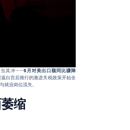
首当其冲——
5月对美出口额同比骤降
普重返白宫后推行的激进关税政策开始全
流与就业岗位流失。
面萎缩