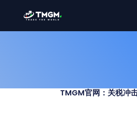
跳
至
内
容
TMGM官网：关税冲