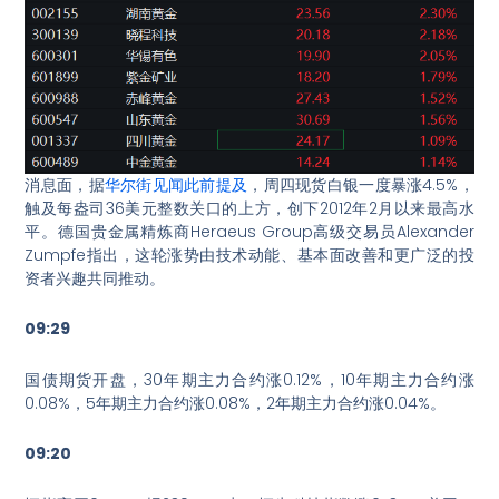
消息面，据
华尔街见闻此前提及
，周四现货白银一度暴涨4.5%，
触及每盎司36美元整数关口的上方，创下2012年2月以来最高水
平。德国贵金属精炼商Heraeus Group高级交易员Alexander
Zumpfe指出，这轮涨势由技术动能、基本面改善和更广泛的投
资者兴趣共同推动。
09:29
国债期货开盘，30年期主力合约涨0.12%，10年期主力合约涨
0.08%，5年期主力合约涨0.08%，2年期主力合约涨0.04%。
09:20