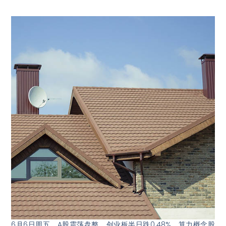
6月6日周五，A股震荡盘整，创业板半日跌0.48%，算力概念股