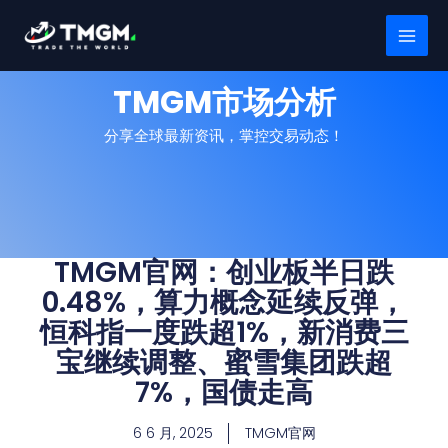
跳
MAI
至
MEN
内
容
TMGM市场分析
分享全球最新资讯，掌控交易动态！
TMGM官网：创业板半日跌
0.48%，算力概念延续反弹，
恒科指一度跌超1%，新消费三
宝继续调整、蜜雪集团跌超
7%，国债走高
6 6 月, 2025
TMGM官网