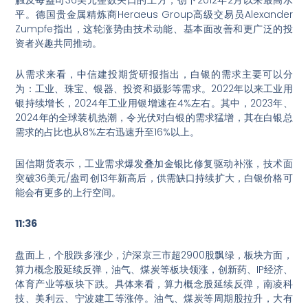
平。德国贵金属精炼商Heraeus Group高级交易员Alexander
Zumpfe指出，这轮涨势由技术动能、基本面改善和更广泛的投
资者兴趣共同推动。
从需求来看，中信建投期货研报指出，白银的需求主要可以分
为：工业、珠宝、银器、投资和摄影等需求。2022年以来工业用
银持续增长，2024年工业用银增速在4%左右。其中，2023年、
2024年的全球装机热潮，令光伏对白银的需求猛增，其在白银总
需求的占比也从8%左右迅速升至16%以上。
国信期货表示，工业需求爆发叠加金银比修复驱动补涨，技术面
突破36美元/盎司创13年新高后，供需缺口持续扩大，白银价格可
能会有更多的上行空间。
11:36
盘面上，个股跌多涨少，沪深京三市超2900股飘绿，板块方面，
算力概念股延续反弹，油气、煤炭等板块领涨，创新药、IP经济、
体育产业等板块下跌。具体来看，算力概念股延续反弹，南凌科
技、美利云、宁波建工等涨停。油气、煤炭等周期股拉升，大有