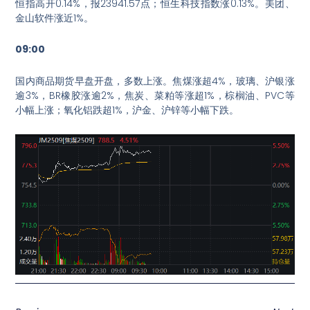
恒指高开0.14%，报23941.57点；恒生科技指数涨0.13%。美团、
金山软件涨近1%。
09:00
国内商品期货早盘开盘，多数上涨。焦煤涨超4%，玻璃、沪银涨
逾3%，BR橡胶涨逾2%，焦炭、菜粕等涨超1%，棕榈油、PVC等
小幅上涨；氧化铝跌超1%，沪金、沪锌等小幅下跌。