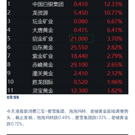
09:55
今天港股新消费三宝–蜜雪集团、泡泡玛特、老铺黄金延续调整势
头，截止发稿，泡泡玛特跌0.49%，蜜雪集团跌1.32%，老铺黄金
跌0.72%。