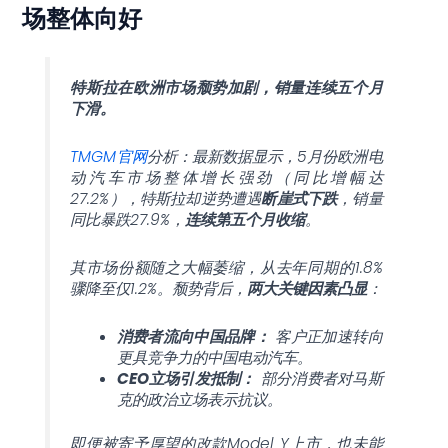
场整体向好
特斯拉在欧洲市场颓势加剧，销量连续五个月
下滑。
TMGM官网
分析：最新数据显示，5月份欧洲电
动汽车市场整体增长强劲（同比增幅达
27.2%），特斯拉却逆势遭遇
断崖式下跌
，销量
同比暴跌27.9%，
连续第五个月收缩
。
其市场份额随之大幅萎缩，从去年同期的1.8%
骤降至仅1.2%。颓势背后，
两大关键因素凸显
：
消费者流向中国品牌：
客户正加速转向
更具竞争力的中国电动汽车。
CEO立场引发抵制：
部分消费者对马斯
克的政治立场表示抗议。
即便被寄予厚望的改款Model Y上市，也未能