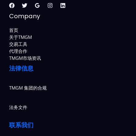
Company
首页
关于TMGM
交易工具
代理合作
TMGM市场资讯
法律信息
TMGM 集团的合规
法务文件
联系我们