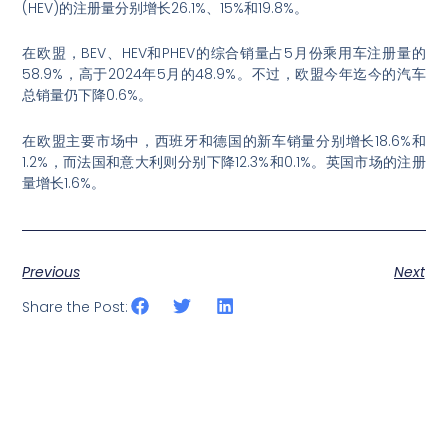
(HEV)的注册量分别增长26.1%、15%和19.8%。
在欧盟，BEV、HEV和PHEV的综合销量占5月份乘用车注册量的
58.9%，高于2024年5月的48.9%。不过，欧盟今年迄今的汽车
总销量仍下降0.6%。
在欧盟主要市场中，西班牙和德国的新车销量分别增长18.6%和
1.2%，而法国和意大利则分别下降12.3%和0.1%。英国市场的注册
量增长1.6%。
Previous
Next
Share the Post: