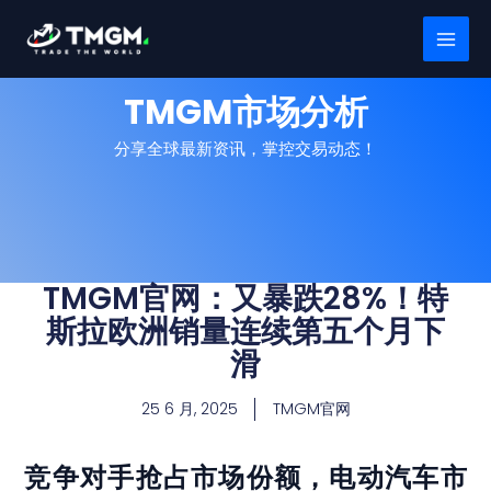
跳
MAI
至
MEN
内
容
TMGM市场分析
分享全球最新资讯，掌控交易动态！
TMGM官网：又暴跌28%！特
斯拉欧洲销量连续第五个月下
滑
25 6 月, 2025
TMGM官网
竞争对手抢占市场份额，电动汽车市