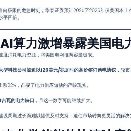
向极限的危急时刻，华泰证券预计2025至2026年仅美国本土A
水平四倍
。
：AI算力激增暴露美国电
速度消耗电力资源，将美国电网推向容量极限。
大型科技公司被迫以120美元/兆瓦时的高价签订购电协议
，较市
上涨22%，凸显了电力供应短缺的严峻现实
。
-20吉瓦的电力缺口
，且这一数字可能继续扩大
。
建设周期过长而难以提供及时支持，迫使市场转向更灵活的解决