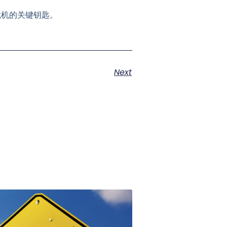
危机的关键钥匙。
Next