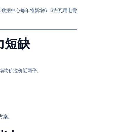
I数据中心每年将新增6-13吉瓦用电需
力短缺
场均价溢价近两倍
。
方案
。