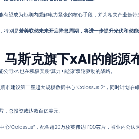
能有望成为短期内缓解电力紧张的核心手段，并为相关产业链带
，特别是
若美联储未来开启降息周期，将进一步提升光伏和储能
：马斯克旗下xAI的能源
公司xAI也在积极实践“算力+能源”双轮驱动的战略。
斯市建设第二座超大规模数据中心“Colossus 2”，同时计划
片
，总投资或达数百亿美元
。
心“Colossus”，配备超20万枚英伟达H100芯片，被业内公