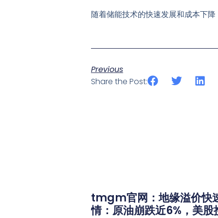
随着储能技术的快速发展和成本下降，
Previous
Share the Post:
tmgm官网：地缘溢价快
情：原油崩跌近6%，美股