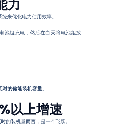
能力
系统来优化电力使用效率。
厂为电池组充电，然后在白天将电池组放
吉瓦时的储能装机容量
。
0%以上增速
瓦时的装机量而言，是一个飞跃
。