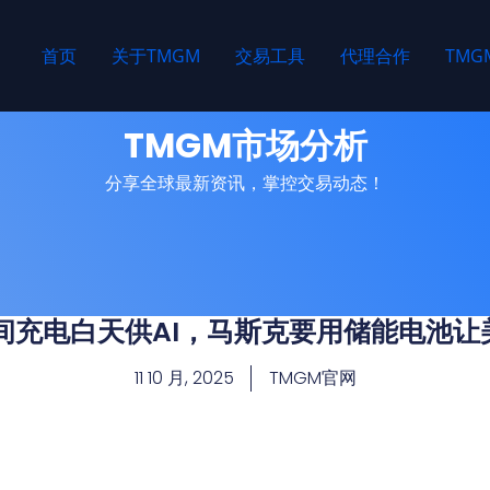
首页
关于TMGM
交易工具
代理合作
TM
TMGM市场分析
分享全球最新资讯，掌控交易动态！
间充电白天供AI，马斯克要用储能电池
11 10 月, 2025
TMGM官网