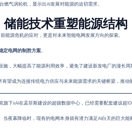
台燃气涡轮机，显示出AI发展对能源的迫切需求
。
望：储能技术重塑能源结构
对当前能源危机的应对，更是对未来智能电网发展方向的探索
。
稳定电网的制胜方案
。
设施，大幅提高了能源利用效率，避免了建设新发电厂的漫长周
技术有望成为连接传统电力供应与未来能源需求的关键桥梁，推动
克旗下xAI在孟菲斯建设的超级数据中心，已经需要配套建设超1
。当夜幕降临时，现有的电网本身就有潜力满足AI白天的巨大能