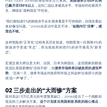
Paul Tudor Jones的警告绝非空穴来风。
美国债务占GDP比例
已飙升至130%以上
，达到二战以来最高水平。市场却对此视而不
见，继续在“虚构现实”中狂欢。
“我们都知道6%的财政赤字从长期来看是不可持续的，但现在看起
来好像没问题。”Jones在采访中直言不讳，“
短期内它‘没事’，感
觉也不错。
”
这种危险的“正常化”过程有其历史轨迹。特朗普第一任期将4%的
财政赤字变成“常态”，而当前政府则把6%的赤字推高为“新常
态”。
宏观交易大师以意大利、法国、日本为例指出，这些国家的财政
状况比美国更糟却“活得不错”，但
债券市场终将识破政府的虚张声
势
。“总有一天，债券市场会对政府和市场之间这种‘比谁胆小的游
戏’说一声‘够了’。”
02 三步走出的“大而惨”方案
面对高达1.9万亿美元的年度预算缺口，Jones提出了一个残酷却
现实的三步解决方案。
这个计划直击美国财政系统的核心痛点
，
但也将引发剧烈的社会阵痛。