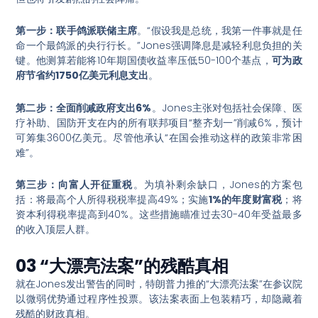
第一步：联手鸽派联储主席
。“假设我是总统，我第一件事就是任
命一个最鸽派的央行行长。”Jones强调降息是减轻利息负担的关
键。他测算若能将10年期国债收益率压低50-100个基点，
可为政
府节省约1750亿美元利息支出
。
第二步：全面削减政府支出6%
。Jones主张对包括社会保障、医
疗补助、国防开支在内的所有联邦项目“整齐划一”削减6%，预计
可筹集3600亿美元。尽管他承认“在国会推动这样的政策非常困
难”。
第三步：向富人开征重税
。为填补剩余缺口，Jones的方案包
括：将最高个人所得税税率提高49%；实施
1%的年度财富税
；将
资本利得税率提高到40%。这些措施瞄准过去30-40年受益最多
的收入顶层人群。
03 “大漂亮法案”的残酷真相
就在Jones发出警告的同时，特朗普力推的“大漂亮法案”在参议院
以微弱优势通过程序性投票。该法案表面上包装精巧，却隐藏着
残酷的财政真相。