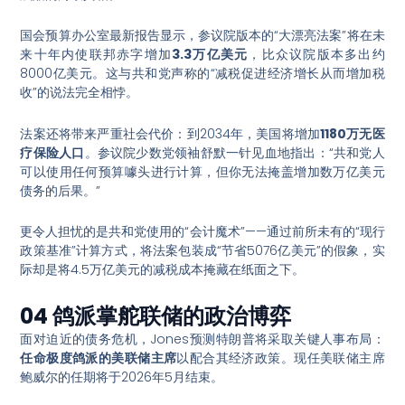
国会预算办公室最新报告显示，参议院版本的“大漂亮法案”将在未
来十年内使联邦赤字增加
3.3万亿美元
，比众议院版本多出约
8000亿美元。这与共和党声称的“减税促进经济增长从而增加税
收”的说法完全相悖。
法案还将带来严重社会代价：到2034年，美国将增加
1180万无医
疗保险人口
。参议院少数党领袖舒默一针见血地指出：“共和党人
可以使用任何预算噱头进行计算，但你无法掩盖增加数万亿美元
债务的后果。”
更令人担忧的是共和党使用的“会计魔术”——通过前所未有的“现行
政策基准”计算方式，将法案包装成“节省5076亿美元”的假象，实
际却是将4.5万亿美元的减税成本掩藏在纸面之下。
04 鸽派掌舵联储的政治博弈
面对迫近的债务危机，Jones预测特朗普将采取关键人事布局：
任命极度鸽派的美联储主席
以配合其经济政策。现任美联储主席
鲍威尔的任期将于2026年5月结束。