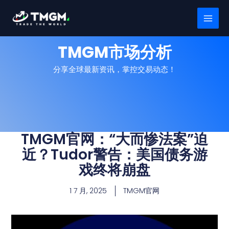
跳
MAI
至
MEN
内
容
TMGM市场分析
分享全球最新资讯，掌控交易动态！
TMGM官网：“大而惨法案”迫
近？Tudor警告：美国债务游
戏终将崩盘
1 7 月, 2025
TMGM官网