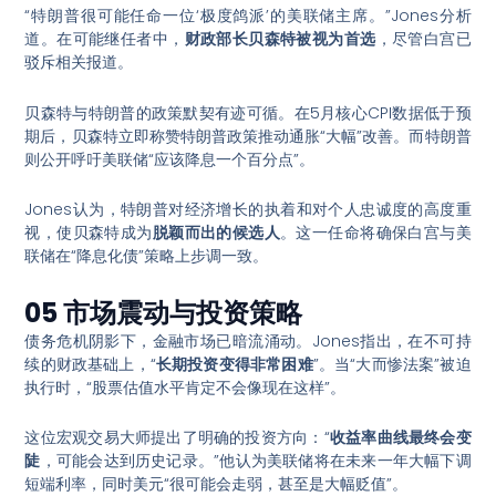
“特朗普很可能任命一位‘极度鸽派’的美联储主席。”Jones分析
道。在可能继任者中，
财政部长贝森特被视为首选
，尽管白宫已
驳斥相关报道。
贝森特与特朗普的政策默契有迹可循。在5月核心CPI数据低于预
期后，贝森特立即称赞特朗普政策推动通胀“大幅”改善。而特朗普
则公开呼吁美联储“应该降息一个百分点”。
Jones认为，特朗普对经济增长的执着和对个人忠诚度的高度重
视，使贝森特成为
脱颖而出的候选人
。这一任命将确保白宫与美
联储在“降息化债”策略上步调一致。
05 市场震动与投资策略
债务危机阴影下，金融市场已暗流涌动。Jones指出，在不可持
续的财政基础上，“
长期投资变得非常困难
”。当“大而惨法案”被迫
执行时，“股票估值水平肯定不会像现在这样”。
这位宏观交易大师提出了明确的投资方向：“
收益率曲线最终会变
陡
，可能会达到历史记录。”他认为美联储将在未来一年大幅下调
短端利率，同时美元“很可能会走弱，甚至是大幅贬值”。