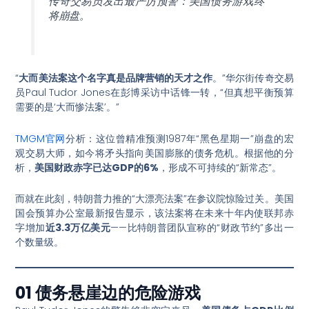
传奇交易员发出最严厉预警：美国债务游戏终
将崩盘。
“
大而美法案这个名字真是品牌营销的天才之作
。”华尔街传奇交易
员Paul Tudor Jones在彭博采访中话锋一转，“但真想平衡预算
需要的是‘大而惨法案’。”
TMGM官网
分析：这位曾精准预测1987年“黑色星期一”崩盘的宏
观交易大师，如今将矛头指向美国膨胀的债务危机。根据他的分
析，
美国财政赤字已达GDP的6%
，形成不可持续的“新常态”。
而就在此刻，特朗普力推的“大漂亮法案”在参议院惊险过关。美国
国会预算办公室最新报告显示，该法案将在未来十年内使联邦赤
字增加
近3.3万亿美元
——比特朗普团队宣称的“财政节约”多出一
个数量级。
01 债务悬崖边的危险游戏