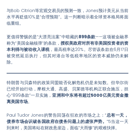
与Bob Citrion等宏观交易员的预测一致，Jones预计美元从当前
水平再贬值10%是“合理预期”。这一判断暗示着全球资本格局将面
临重组。
更值得警惕的是“大漂亮法案”中暗藏的
899条款
——这项被金融界
称为“美国金融核弹”的条款，
授权美政府对所有非美国投资者的资
本利得与被动收入课税
，最高税率达20%。尽管该条款在6月17日
被突然延后执行，但其对港台等低税率地区的资本威胁仍未解
除。
特朗普与贝森特的政策同盟能否化解危机仍是未知数。但华尔街
已经开始行动，摩根大通、高盛、贝莱德等机构正联合施压，担
心“899条款”一旦实施，
亚洲和中东将有超过5000亿美元资金撤
离美国市场
。
Paul Tudor Jones的警告回荡在狂欢的市场之上：“
总有一天，
债券市场会识破各国政府在债务问题上的虚张声势。
”5当这一天
到来时，美国将站在财政悬崖边，面临“大而惨”的艰难抉择。