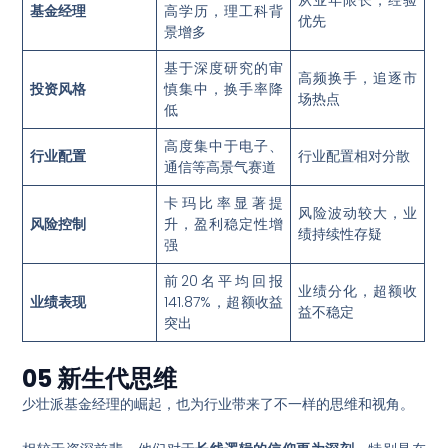
基金经理
高学历，理工科背
优先
景增多
基于深度研究的审
高频换手，追逐市
投资风格
慎集中，换手率降
场热点
低
高度集中于电子、
行业配置
行业配置相对分散
通信等高景气赛道
卡玛比率显著提
风险波动较大，业
风险控制
升，盈利稳定性增
绩持续性存疑
强
前20名平均回报
业绩分化，超额收
业绩表现
141.87%，超额收益
益不稳定
突出
05 新生代思维
少壮派基金经理的崛起，也为行业带来了不一样的思维和视角
。