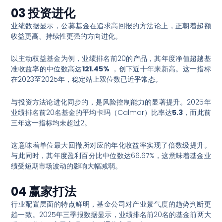
03 投资进化
业绩数据显示，公募基金在追求高回报的方法论上，正朝着超额
收益更高、持续性更强的方向进化
。
以主动权益基金为例，业绩排名前20的产品，其年度净值超越基
准收益率的中位数高达
121.45%
，创下近十年来新高
。这一指标
在2023至2025年，稳定站上双位数已近乎常态
。
与投资方法论进化同步的，是风险控制能力的显著提升。2025年
业绩排名前20名基金的平均卡玛（Calmar）比率达
5.3
，而此前
三年这一指标均未超过2
。
这意味着单位最大回撤所对应的年化收益率实现了倍数级提升
。
与此同时，其年度盈利百分比中位数达66.67%，这意味着基金业
绩受短期市场波动的影响大幅减弱
。
04 赢家打法
行业配置层面的特点鲜明，基金公司对产业景气度的趋势判断更
趋一致
。2025年三季报数据显示，业绩排名前20名的基金前两大