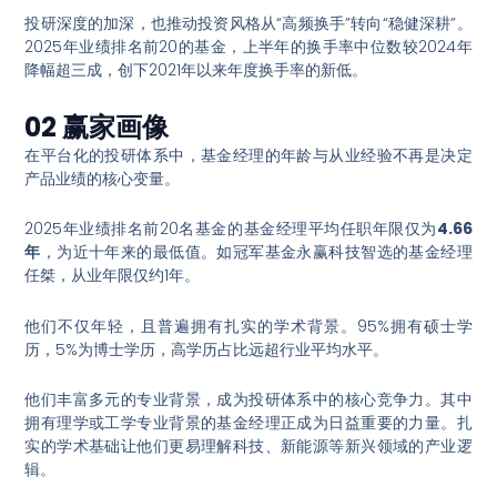
投研深度的加深，也推动投资风格从“高频换手”转向“稳健深耕”。
2025年业绩排名前20的基金，上半年的换手率中位数较2024年
降幅超三成，创下2021年以来年度换手率的新低
。
02 赢家画像
在平台化的投研体系中，基金经理的年龄与从业经验不再是决定
产品业绩的核心变量
。
2025年业绩排名前20名基金的基金经理平均任职年限仅为
4.66
年
，为近十年来的最低值
。如冠军基金永赢科技智选的基金经理
任桀，从业年限仅约1年
。
他们不仅年轻，且普遍拥有扎实的学术背景。95%拥有硕士学
历，5%为博士学历，高学历占比远超行业平均水平
。
他们丰富多元的专业背景，成为投研体系中的核心竞争力。其中
拥有理学或工学专业背景的基金经理正成为日益重要的力量
。扎
实的学术基础让他们更易理解科技、新能源等新兴领域的产业逻
辑
。