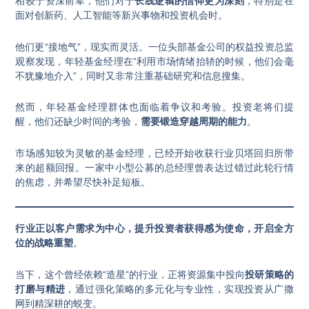
相较于资深前辈，他们对于
长线逻辑的信仰更为深刻
，特别是在
面对创新药、人工智能等新兴事物和投资机会时
。
他们更“接地气”，现实而灵活。一位头部基金公司的权益投资总监
观察发现，年轻基金经理在“利用市场情绪抬轿的时候，他们会毫
不犹豫地介入”，同时又非常注重基础研究和信息搜集
。
然而，年轻基金经理群体也面临着争议和考验。投资老将们提
醒，他们还缺少时间的考验，
需要锻造穿越周期的能力
。
市场感知较为灵敏的基金经理，已经开始收获行业贝塔回归所带
来的超额回报。一家中小型公募的总经理曾表达过错过此轮行情
的焦虑，并希望尽快补足短板
。
行业正以客户需求为中心，提升投资者获得感为使命，开启全方
位的战略重塑
。
当下，这个曾经依赖“造星”的行业，正将资源集中投向
投研策略的
打磨与精进
，通过强化策略的多元化与专业性，实现投资从广撒
网到精深耕的蜕变
。