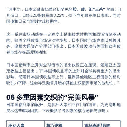
11月中旬，日本金融市场曾经历罕见的
股、债、汇“三杀”
局面
。11
月18日，日经225指数暴跌3.22%，创下当年最差单日表现，同时
国债和日元也遭到大规模抛售
。
这一系列市场动荡在一定程度上是由技术性抛售和恐慌情绪驱动
的。随着全球债券市场波动性增加，日本国债市场也难以独善其
身。摩根大通资产管理部门指出，日本国债波动与美国和欧洲债
券市场存在高度联动性
。
日本国债利率上升对全球债市的溢出效应正在显现。景顺亚太固
定收益主管指出，“日本国债收益率的上升对全球具有重大的溢出
影响。随着日本国债收益率上升，世界其他地区主权债券的相对
吸引力下降，这会导致抛售并增加其他主权债券市场的波动性。”
06 多重因素交织的“完美风暴”
日本国债利率的飙升，是多种因素相互作用的结果。为更清晰地
展示这些驱动因素，下表概括了各因素的核心逻辑与影响：
驱动因素
核心逻辑
市场表现/影响