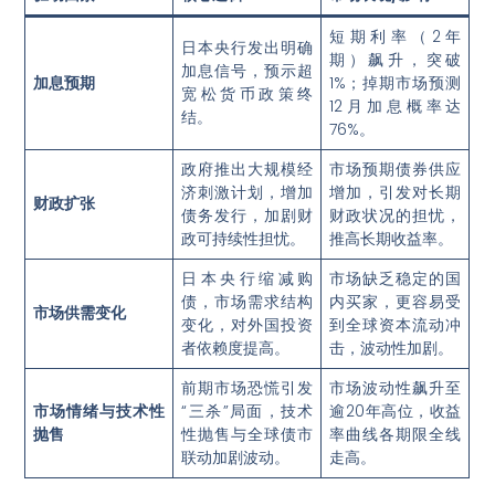
短期利率（2年
日本央行发出明确
期）飙升，突破
加息信号，预示超
加息预期
1%；掉期市场预测
宽松货币政策终
12月加息概率达
结。
76%
。
政府推出大规模经
市场预期债券供应
济刺激计划，增加
增加，引发对长期
财政扩张
债务发行，加剧财
财政状况的担忧，
政可持续性担忧。
推高长期收益率
。
日本央行缩减购
市场缺乏稳定的国
债，市场需求结构
内买家，更容易受
市场供需变化
变化，对外国投资
到全球资本流动冲
者依赖度提高。
击，波动性加剧
。
前期市场恐慌引发
市场波动性飙升至
市场情绪与技术性
“三杀”局面，技术
逾20年高位，收益
抛售
性抛售与全球债市
率曲线各期限全线
联动加剧波动。
走高
。