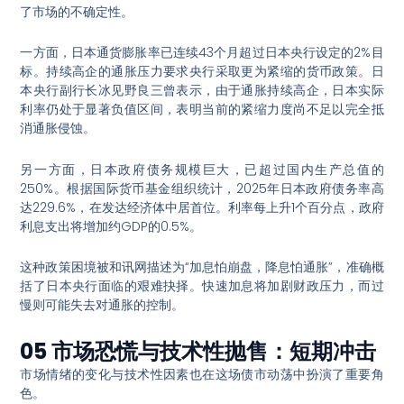
了市场的不确定性。
一方面，日本通货膨胀率已连续43个月超过日本央行设定的2%目
标
。持续高企的通胀压力要求央行采取更为紧缩的货币政策。日
本央行副行长冰见野良三曾表示，由于通胀持续高企，日本实际
利率仍处于显著负值区间，表明当前的紧缩力度尚不足以完全抵
消通胀侵蚀
。
另一方面，日本政府债务规模巨大，已超过国内生产总值的
250%
。根据国际货币基金组织统计，2025年日本政府债务率高
达229.6%，在发达经济体中居首位
。利率每上升1个百分点，政府
利息支出将增加约GDP的0.5%
。
这种政策困境被和讯网描述为“加息怕崩盘，降息怕通胀”
，准确概
括了日本央行面临的艰难抉择。快速加息将加剧财政压力，而过
慢则可能失去对通胀的控制
。
05 市场恐慌与技术性抛售：短期冲击
市场情绪的变化与技术性因素也在这场债市动荡中扮演了重要角
色。