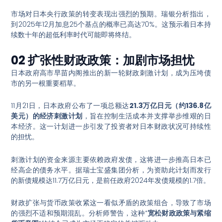
市场对日本央行政策的转变表现出强烈的预期。瑞银分析指出，
到2025年12月加息25个基点的概率已高达70%
。这预示着日本持
续数十年的超低利率时代可能即将终结。
02 扩张性财政政策：加剧市场担忧
日本政府高市早苗内阁推出的新一轮财政刺激计划，成为压垮债
市的另一根重要稻草。
11月21日，日本政府公布了一项总额达
21.3万亿日元（约136.8亿
美元）的经济刺激计划
，旨在控制生活成本并支撑举步维艰的日
本经济
。这一计划进一步引发了投资者对日本财政状况可持续性
的担忧。
刺激计划的资金来源主要依赖政府发债，这将进一步推高日本已
经高企的债务水平。据瑞士宝盛集团分析，为资助此计划而发行
的新债规模达11.7万亿日元，是前任政府2024年发债规模的1.7倍
。
财政扩张与货币政策收紧这一看似矛盾的政策组合，导致了市场
的强烈不适和预期混乱
。分析师警告，这种“
宽松财政政策与紧缩