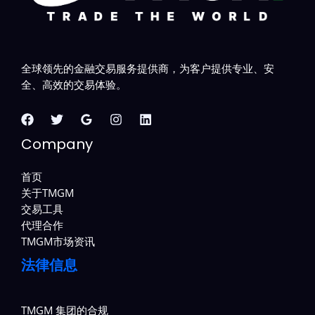
全球领先的金融交易服务提供商，为客户提供专业、安
全、高效的交易体验。
Company
首页
关于TMGM
交易工具
代理合作
TMGM市场资讯
法律信息
TMGM 集团的合规