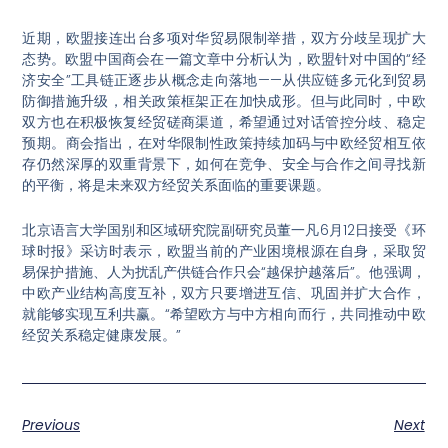
近期，欧盟接连出台多项对华贸易限制举措，双方分歧呈现扩大
态势。欧盟中国商会在一篇文章中分析认为，欧盟针对中国的“经
济安全”工具链正逐步从概念走向落地——从供应链多元化到贸易
防御措施升级，相关政策框架正在加快成形。但与此同时，中欧
双方也在积极恢复经贸磋商渠道，希望通过对话管控分歧、稳定
预期。商会指出，在对华限制性政策持续加码与中欧经贸相互依
存仍然深厚的双重背景下，如何在竞争、安全与合作之间寻找新
的平衡，将是未来双方经贸关系面临的重要课题。
北京语言大学国别和区域研究院副研究员董一凡6月12日接受《环
球时报》采访时表示，欧盟当前的产业困境根源在自身，采取贸
易保护措施、人为扰乱产供链合作只会“越保护越落后”。他强调，
中欧产业结构高度互补，双方只要增进互信、巩固并扩大合作，
就能够实现互利共赢。“希望欧方与中方相向而行，共同推动中欧
经贸关系稳定健康发展。”
Previous
Next