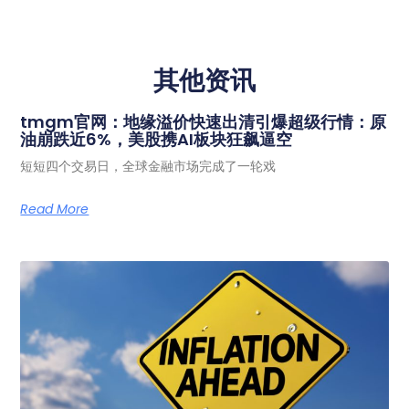
其他资讯
tmgm官网：地缘溢价快速出清引爆超级行情：原
油崩跌近6%，美股携AI板块狂飙逼空
短短四个交易日，全球金融市场完成了一轮戏
Read More