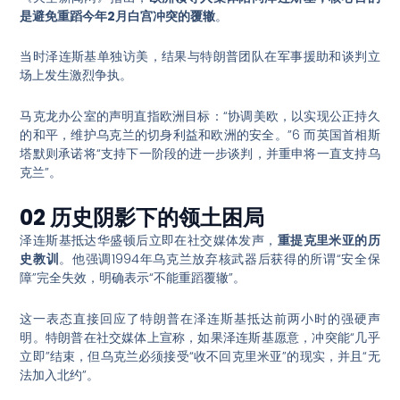
是避免重蹈今年2月白宫冲突的覆辙
。
当时泽连斯基单独访美，结果与特朗普团队在军事援助和谈判立
场上发生激烈争执。
马克龙办公室的声明直指欧洲目标：“协调美欧，以实现公正持久
的和平，维护乌克兰的切身利益和欧洲的安全。”6 而英国首相斯
塔默则承诺将“支持下一阶段的进一步谈判，并重申将一直支持乌
克兰”。
02 历史阴影下的领土困局
泽连斯基抵达华盛顿后立即在社交媒体发声，
重提克里米亚的历
史教训
。他强调1994年乌克兰放弃核武器后获得的所谓“安全保
障”完全失效，明确表示“不能重蹈覆辙”。
这一表态直接回应了特朗普在泽连斯基抵达前两小时的强硬声
明。特朗普在社交媒体上宣称，如果泽连斯基愿意，冲突能“几乎
立即”结束，但乌克兰必须接受“收不回克里米亚”的现实，并且“无
法加入北约”。