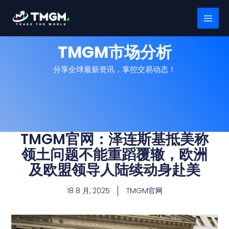
跳
MAI
至
MEN
内
容
TMGM市场分析
分享全球最新资讯，掌控交易动态！
TMGM官网：泽连斯基抵美称
领土问题不能重蹈覆辙，欧洲
及欧盟领导人陆续动身赴美
18 8 月, 2025
TMGM官网