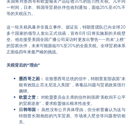
美国将对墨西哥和欧盟输美产品征收30%的惩罚性关税。几乎同
一时间，日本、韩国等贸易伙伴也收到通知，面临25%至40%不
等的关税压力。
这一轮关税风暴并非孤立事件。据证实，特朗普团队已向全球20
多个国家的领导人发出正式信函，宣布8月1日将实施新的关税壁
垒。他在接受美国全国广播公司采访时更发出警告——尚未“上榜”
的贸易伙伴，未来可能面临15%至20%的全面关税。全球贸易体系
正面临四年来最严峻的挑战。
关税背后的“理由”
墨西哥之困：
在致墨西哥总统的信中，特朗普直指该国“未
能有效阻止芬太尼流入美国”，将毒品问题与贸易政策强行
捆绑。
欧盟之责：
对欧盟委员会主席的信件则强调“美欧间不公平
的贸易逆差”，要求欧盟做出根本性改变。
日韩等国：
虽然没有公开具体理由，但分析普遍认为这与
特朗普长期抱怨的汽车贸易、市场准入壁垒等问题密切相
关。