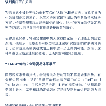
谈判窗口正在关闭
7月9日这个被外界视为重要节点的“大限”已悄然过去，而8月1日的
生效日期正加速逼近。尽管相关国家谈判团队仍在紧急寻求解决
方案，特朗普却表现出越来越少的耐心。他用“单方面致信设定税
率”的方式，向世界宣告其推进关税政策的决心。
值得注意的是，特朗普在信中仍为这些国家留下了理论上的回旋
余地。他暗示，若墨西哥和欧盟能迅速采取“实质性措施”解决其关
切，仍有避免高额关税或阻止税率进一步上调的可能。然而，这
种单边设定最后通牒的做法，让谈判空间被急剧压缩。
“TACO”终结？全球贸易体系承压
国际观察家普遍担忧，特朗普此次行动可能不再是虚张声势。有
分析尖锐指出：“8月1日很可能标志着所谓‘TACO’（Tariff and
Trade Accord，关税与贸易协定）时代的彻底终结。” 这预示着
美国主导的、基于相对稳定规则的贸易框架正被单边行动强力撕
裂。
特朗普的关税行动可能带来三重冲击波：