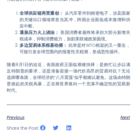
全球供应链再受重创：
从汽车零件到精密电子，涉及国家
的关键出口领域将首当其冲，跨国企业面临成本激增和供
应中断。
通胀压力火上浇油：
美国消费者最终将承担大部分新增关
税成本，抑制消费能力，加剧美联储政策困境。
多边贸易体系根基动摇：
此举是对WTO框架的又一重击，
可能引发全球范围内的报复性关税潮，形成恶性循环。
随着8月1日的迫近，各国政府正面临艰难抉择：是匆忙让步以满
足特朗普的要求，还是准备迎接一场代价高昂的贸易对抗？无论
选择哪条路，全球经济的“八月震荡”似乎都难以避免。这场由特朗
普掀起的关税风暴，正在将世界推向一个充满不确定性的贸易新
时代。
Previous
Next
Share the Post: