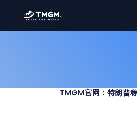
跳
至
内
容
TMGM官网：特朗普