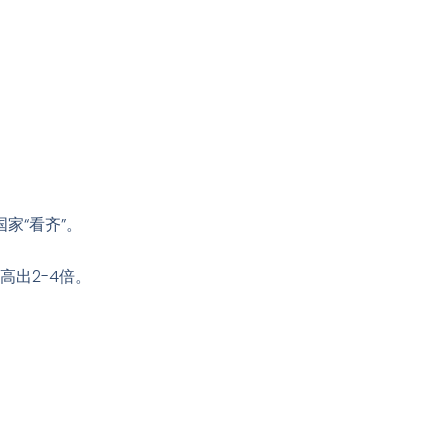
家“看齐”
。
出2-4倍
。