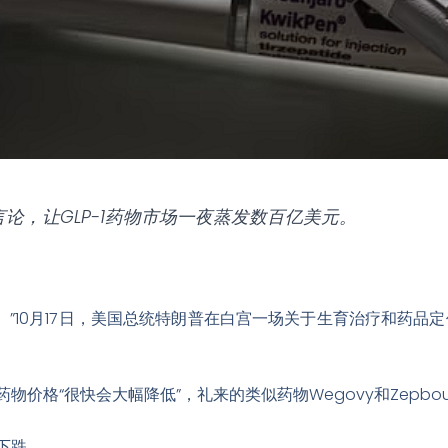
论，让GLP-1药物市场一夜蒸发数百亿美元。
。”10月17日，美国总统特朗普在白宫一场关于生育治疗和药品定
物价格“很快会大幅降低”
，礼来的类似药物Wegovy和Zepbo
下跌。