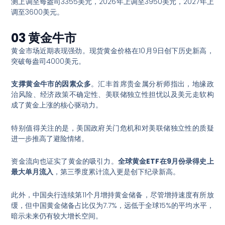
测上调至每盎司3355美元，2026年上调至3950美元，2027年上
调至3600美元
。
03 黄金牛市
黄金市场近期表现强劲。现货黄金价格在10月9日创下历史新高，
突破每盎司4000美元
。
支撑黄金牛市的因素众多
。汇丰首席贵金属分析师指出，地缘政
治风险、经济政策不确定性、美联储独立性担忧以及美元走软构
成了黄金上涨的核心驱动力
。
特别值得关注的是，美国政府关门危机和对美联储独立性的质疑
进一步推高了避险情绪
。
资金流向也证实了黄金的吸引力。
全球黄金ETF在9月份录得史上
最大单月流入
，第三季度累计流入更是创下纪录新高
。
此外，中国央行连续第11个月增持黄金储备，尽管增持速度有所放
缓，但中国黄金储备占比仅为7.7%，远低于全球15%的平均水平，
暗示未来仍有较大增长空间
。