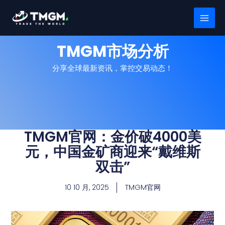
跳
MAI
至
MEN
内
容
TMGM市场分析
分享全球最新资讯，掌控交易动态！
TMGM官网：金价破4000美
元，中国金矿商迎来“戴维斯
双击”
10 10 月, 2025
TMGM官网