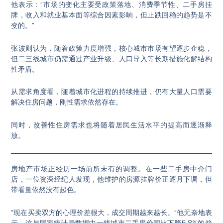
他表示：“市场的变化主要受政策落地、消费季节性、二手房挂
牌，收入和就业基本面等综合因素影响，但止跌回稳的趋势是不
变的。”
张波则认为，随着政策力度增强，核心城市市场有望逐步企稳，
但二三线城市仍需通过产业升级、人口导入等长期措施化解结构
性矛盾
。
从需求角度看，随着城市化进程的持续推进，仍有大量人口需要
解决住房问题，刚性需求依然存在
。
同时，改善性住房需求也将随着居民生活水平的提高而逐渐释
放
。
房地产市场正经历一场前所未有的调整。在一些二手房中介门
店，一位资深经纪人发现，他维护的房源挂牌价正逐月下调，但
带看量依然没有起色。
“现在买卖双方的心理价差很大，成交周期越来越长。”他无奈地表
示，这与国家统计局数据中一线城市二手房价同比下降5.8%
的趋