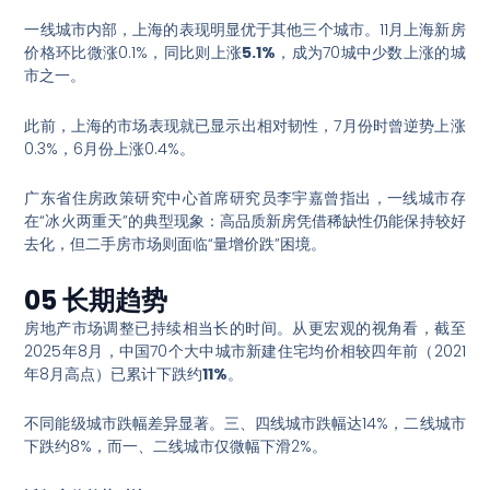
一线城市内部，上海的表现明显优于其他三个城市。11月上海新房
价格环比微涨0.1%，同比则上涨
5.1%
，成为70城中少数上涨的城
市之一
。
此前，上海的市场表现就已显示出相对韧性，7月份时曾逆势上涨
0.3%，6月份上涨0.4%
。
广东省住房政策研究中心首席研究员李宇嘉曾指出，一线城市存
在“冰火两重天”的典型现象：高品质新房凭借稀缺性仍能保持较好
去化，但二手房市场则面临“量增价跌”困境
。
05 长期趋势
房地产市场调整已持续相当长的时间。从更宏观的视角看，截至
2025年8月，中国70个大中城市新建住宅均价相较四年前（2021
年8月高点）已累计下跌约
11%
。
不同能级城市跌幅差异显著。三、四线城市跌幅达14%，二线城市
下跌约8%，而一、二线城市仅微幅下滑2%
。