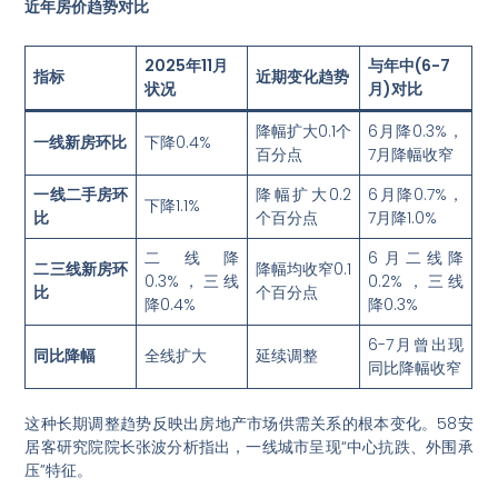
近年房价趋势对比
2025年11月
与年中(6-7
指标
近期变化趋势
状况
月)对比
降幅扩大0.1个
6月降0.3%
，
一线新房环比
下降0.4%
百分点
7月降幅收窄
一线二手房环
降幅扩大0.2
6月降0.7%
，
下降1.1%
比
个百分点
7月降1.0%
二线降
6月二线降
二三线新房环
降幅均收窄0.1
0.3%，三线
0.2%，三线
比
个百分点
降0.4%
降0.3%
6-7月曾出现
同比降幅
全线扩大
延续调整
同比降幅收窄
这种长期调整趋势反映出房地产市场供需关系的根本变化。58安
居客研究院院长张波分析指出，一线城市呈现“中心抗跌、外围承
压”特征
。