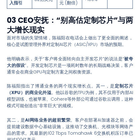
入指引
元 (翻倍)
03 CEO安抚：“别高估定制芯片”与两
大增长现实
面对市场的失望情绪，陈福阳在电话会上做出了更全面的阐述，
核心是试图管理外界对定制AI芯片（ASIC/XPU）市场的预期。
他明确表示，关于“客户将全面转向自主开发芯片”的说法是“
被夸
大的假设
”
。开发定制芯片是一项耗时数年的长期战略决策，客户
通常会在商业GPU与定制方案之间权衡资源
。
陈福阳指出了博通业务的两个现实增长点。其一，是
定制芯片
（XPU）的商业化外溢
。他以谷歌的TPU为例，其不仅用于内部AI
模型训练，也被苹果、Cohere等外部公司通过谷歌云调用，这种
模式可能创造出“非常巨大”的规模
。
其二，是
AI网络业务的超前繁荣
。客户在部署AI加速器之前，会
提前建设数据中心基础设施，这推动了交换机、光模块等网络产
品的需求
。其最新的102 Tbps Tomahawk 6交换机积压订单已
超过100亿美元
。