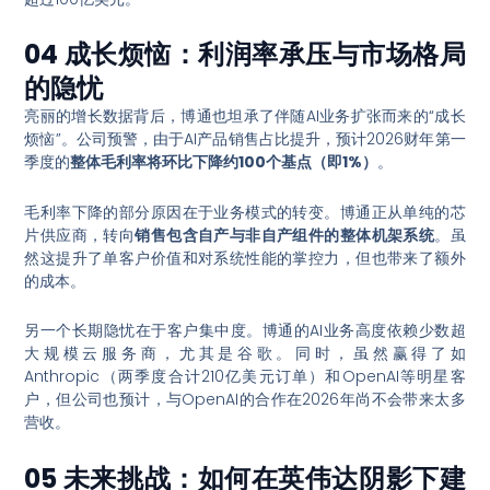
04 成长烦恼：利润率承压与市场格局
的隐忧
亮丽的增长数据背后，博通也坦承了伴随AI业务扩张而来的“成长
烦恼”。公司预警，由于AI产品销售占比提升，预计2026财年第一
季度的
整体毛利率将环比下降约100个基点（即1%）
。
毛利率下降的部分原因在于业务模式的转变。博通正从单纯的芯
片供应商，转向
销售包含自产与非自产组件的整体机架系统
。虽
然这提升了单客户价值和对系统性能的掌控力，但也带来了额外
的成本
。
另一个长期隐忧在于客户集中度。博通的AI业务高度依赖少数超
大规模云服务商，尤其是谷歌
。同时，虽然赢得了如
Anthropic（两季度合计210亿美元订单）和OpenAI等明星客
户
，但公司也预计，与OpenAI的合作在2026年尚不会带来太多
营收
。
05 未来挑战：如何在英伟达阴影下建