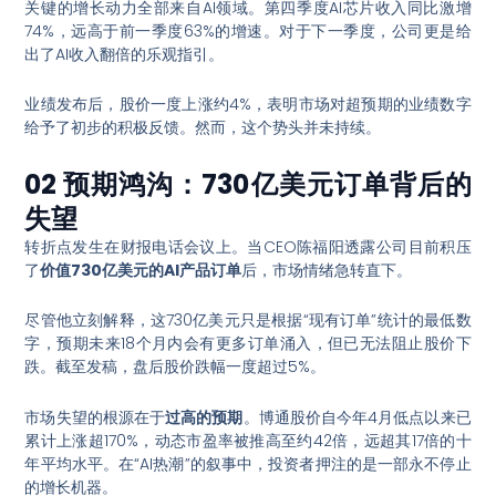
关键的增长动力全部来自AI领域。第四季度AI芯片收入同比激增
74%，远高于前一季度63%的增速
。对于下一季度，公司更是给
出了AI收入翻倍的乐观指引
。
业绩发布后，股价一度上涨约4%，表明市场对超预期的业绩数字
给予了初步的积极反馈
。然而，这个势头并未持续。
02 预期鸿沟：730亿美元订单背后的
失望
转折点发生在财报电话会议上。当CEO陈福阳透露公司目前积压
了
价值730亿美元的AI产品订单
后，市场情绪急转直下
。
尽管他立刻解释，这730亿美元只是根据“现有订单”统计的最低数
字，预期未来18个月内会有更多订单涌入，但已无法阻止股价下
跌
。截至发稿，盘后股价跌幅一度超过5%
。
市场失望的根源在于
过高的预期
。博通股价自今年4月低点以来已
累计上涨超170%，动态市盈率被推高至约42倍，远超其17倍的十
年平均水平
。在“AI热潮”的叙事中，投资者押注的是一部永不停止
的增长机器。