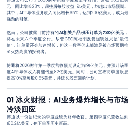
元，同比增长28%，调整后每股收益1.95美元，均超出市场预期。
其中，AI半导体业务收入同比增长65%，达到200亿美元，成为最
强劲的引擎
。
然而，公司披露目前持有的
AI相关产品积压订单为730亿美元
，
将在未来六个季度交付
。尽管CEO陈福阳反复强调这只是“最低
值”，订单量还会加速增长，但这一数字仍未能满足被市场预期推
至火热高度的投资者
。
博通将2026财年第一季度营收预期设定为191亿美元，并预计该季
度AI半导体收入将翻倍至82亿美元
。同时，公司宣布将季度股息
提高10%至每股0.65美元，并延长股票回购计划
。
01 冰火财报：AI业务爆炸增长与市场
冷淡回应
博通以一份创纪录的季度业绩为财年收官。第四季度总营收达到
180.2亿美元，创下单季历史新高
。