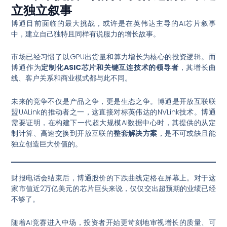
立独立叙事
博通目前面临的最大挑战，或许是在英伟达主导的AI芯片叙事
中，建立自己独特且同样有说服力的增长故事。
市场已经习惯了以GPU出货量和算力增长为核心的投资逻辑。而
博通作为
定制化ASIC芯片和关键互连技术的领导者
，其增长曲
线、客户关系和商业模式都与此不同
。
未来的竞争不仅是产品之争，更是生态之争。博通是开放互联联
盟UALink的推动者之一，这直接对标英伟达的NVLink技术
。博通
需要证明，在构建下一代超大规模AI数据中心时，其提供的从定
制计算、高速交换到开放互联的
整套解决方案
，是不可或缺且能
独立创造巨大价值的
。
财报电话会结束后，博通股价的下跌曲线定格在屏幕上。对于这
家市值近2万亿美元的芯片巨头来说，仅仅交出超预期的业绩已经
不够了
。
随着AI竞赛进入中场，投资者开始更苛刻地审视增长的质量、可