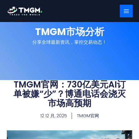
跳
MAI
至
MEN
内
容
TMGM市场分析
分享全球最新资讯，掌控交易动态！
TMGM官网：730亿美元AI订
单被嫌“少”？博通电话会浇灭
市场高预期
12 12 月, 2025
TMGM官网