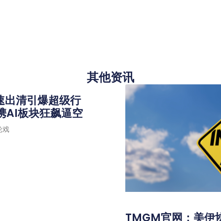
其他资讯
速出清引爆超级行
携AI板块狂飙逼空
轮戏
TMGM官网：美伊