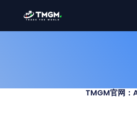
跳
至
内
容
TMGM官网：