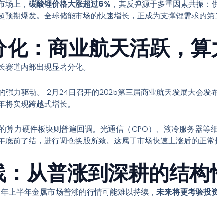
市场上，
碳酸锂价格大涨超过6%
，其反弹源于多重因素共振：
超预期爆发
。全球储能市场的快速增长，正成为支撑锂需求的第
道分化：商业航天活跃，
长赛道内部出现显著分化。
强力驱动。12月24日召开的2025第三届商业航天发展大会发
年将实现跨越式增长
。
的算力硬件板块则普遍回调。光通信（CPO）、液冷服务器等
年底前了结，进行调仓换股所致
。这属于市场快速上涨后的正常
主线：从普涨到深耕的结构
25年上半年金属市场普涨的行情可能难以持续，
未来将更考验投