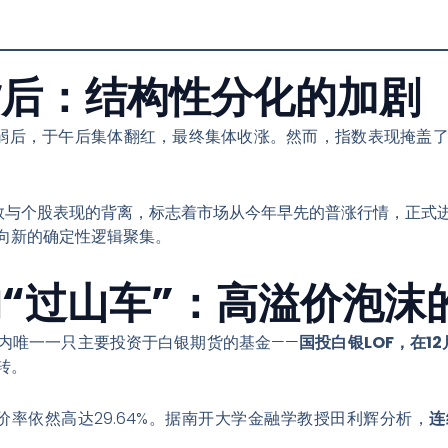
盘背后：结构性分化的加剧
弱后，于午后集体翻红，最终集体收涨
。然而，指数表现掩盖
指数与个股表现的背离，标志着市场从今年早先的普涨行情，正式
向新的确定性逻辑聚集。
F的“过山车”：高溢价泡沫
内唯一一只主要投资于白银期货的基金——
国投白银LOF，在1
转
。
率依然高达29.64%
。据南开大学金融学教授田利辉分析，
连