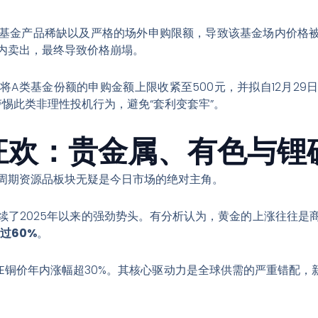
基金产品稀缺以及严格的场外申购限额，导致该基金场内价格被
内卖出，最终导致价格崩塌
。
将A类基金份额的申购金额上限收紧至500元，并拟自12月29
惕此类非理性投机行为，避免“套利变套牢”
。
块狂欢：贵金属、有色与锂
周期资源品板块无疑是今日市场的绝对主角。
了2025年以来的强劲势头
。有分析认为，黄金的上涨往往是
过60%
。
E铜价年内涨幅超30%
。其核心驱动力是全球供需的严重错配，新