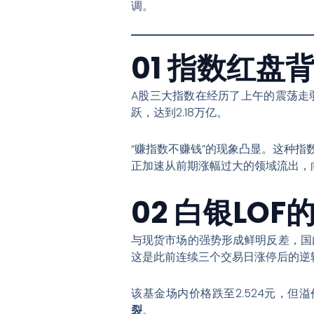
调
。
01 指数红
A股三大指数在经历了上午的震荡走
跃，达到2.18万亿
。
“赚指数不赚钱”的现象凸显。这种
正加速从前期涨幅过大的领域流出，
02 白银LO
与现货市场的强势形成鲜明反差，国
这是此前连续三个交易日涨停后的逆
该基金场内价格跌至2.524元，但溢价
裂
。