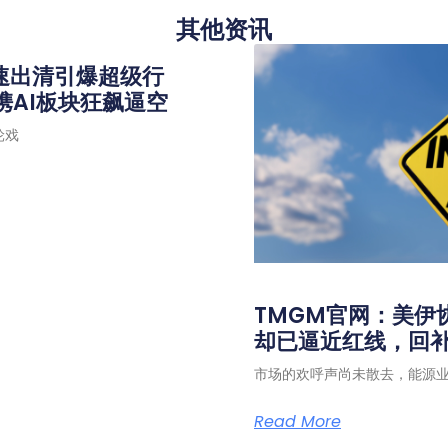
其他资讯
速出清引爆超级行
携AI板块狂飙逼空
轮戏
TMGM官网：美伊
却已逼近红线，回
市场的欢呼声尚未散去，能源
Read More