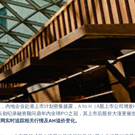
暖，内地企业赴港上市计划密集披露，A to H（A股上市公司增
创纪录融资额问鼎年内全球IPO之冠，其上市后股价大涨更催生
官网实时追踪相关行情及AH溢价变化。