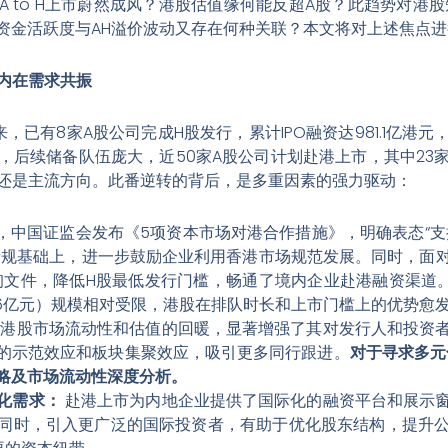
 to H上市蔚然成风？港股估值缘何能反超A股？此趋势对港
资金活跃度与AH溢价波动又存在何种关联？本文将对上述焦点
与内在需求共振
，已有8家A股公司完成H股发行，累计IPO融资达981.1亿港
，后续储备队伍庞大，近50家A股公司计划赴港上市，其中23
 A）还是主流方向。此番逆转的背后，是多重因素的强力驱动：
，中国证监会发布《5项资本市场对港合作措施》，明确表态“支
案新规基础上，进一步鼓励企业利用香港市场规范发展。同时，面
咨询文件，降低H股最低发行门槛，畅通了境内企业赴港融资渠道。反
816亿元）规模相对受限，港股在排队时长和上市门槛上的优势愈
港股市场流动性和估值的回暖，显著增强了其对发行人和投资
的示范效应和板块集聚效应，吸引更多同行跟进。
对于寻求多元
略及市场流动性深度分析。
化需求：
赴港上市为内地企业提供了国际化的融资平台和展示
同时，引入更广泛的国际投资者，有助于优化股东结构，提升