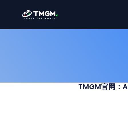
跳
至
内
容
TMGM官网：A